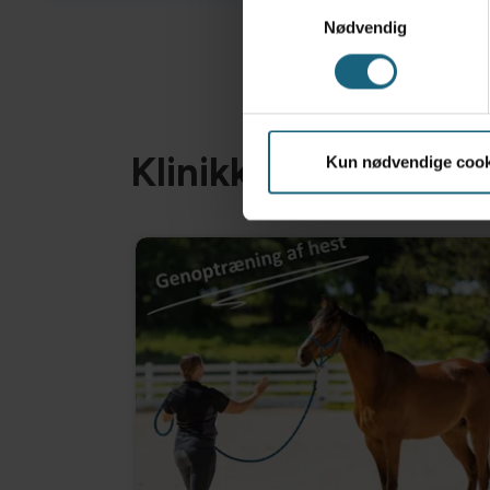
Samtykkevalg
Nødvendig
Klinikken på Faceb
Kun nødvendige cook