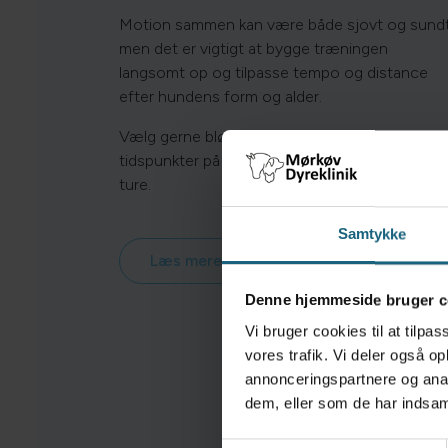
Motion sammen kan være både sjovt og sundt
men det er vigtigt at bygge træningen
langsomt op og tilpasse tempo og distance
efter hundens form og alder.
Vælg gerne blødt underlag, undgå de varmest
tidspunkter på dagen, og husk vand på længer
ture.
Samtykke
Læs mere
Denne hjemmeside bruger c
Vi bruger cookies til at tilpas
vores trafik. Vi deler også 
annonceringspartnere og anal
dem, eller som de har indsaml