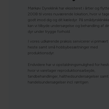
Mørkøv Dyreklinik har eksisteret i årtier og flytt
2008 til vores nuværende lokation, hvor vi tag
godt imod dig og dit kæledyr. På smådyrsklinikk
kan vi tilbyde undersøgelse og behandling af di
dyr under trygge forhold.
I vores udkørende praksis servicerer vi primært
heste samt små hobbybesætninger med
produktionsdyr.
Endvidere har vi opstaldningsmulighed for hest
hvor vi varetager reproduktionsarbejde,
tandbehandlinger, halthedsundersøgelser samt
handelsundersøgelser incl. røntgen.​