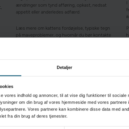
I
ændringer som tynd afføring, opkast, nedsat
,
f
appetit eller anderledes adfærd.
i
Læs mere om kattens fordøjelse, typiske tegn
P
på maveproblemer, og hvornår du bør kontakte
h
e
dyrlægen, på Netdyredoktor via linket herunder.
n
e
Detaljer
Læs mere
ookies
se vores indhold og annoncer, til at vise dig funktioner til sociale
oplysninger om din brug af vores hjemmeside med vores partnere i
ysepartnere. Vores partnere kan kombinere disse data med andr
et fra din brug af deres tjenester.