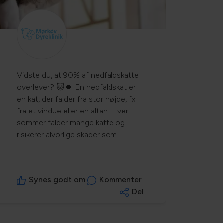
Vidste du, at 90% af nedfaldskatte
overlever? 🐱🍀 En nedfaldskat er
en kat, der falder fra stor højde, fx
fra et vindue eller en altan. Hver
sommer falder mange katte og
risikerer alvorlige skader som
brækkede knogler og indre
blødninger. 🤕 Forebyg fald: -
Fastgør vinduer - Brug myggenet -
Synes godt om
Kommenter
Afskærm altaner Er din kat faldet?
Del
sikon/h/hot-
Tag straks til dyrlægen. Læs mere
om symptomer og behandling på
Netdyredoktor. Pas ekstra godt på i