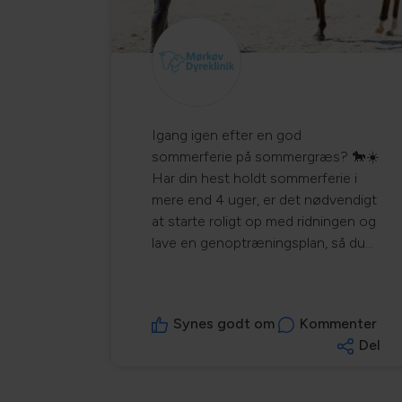
Igang igen efter en god
sommerferie på sommergræs? 🐎☀️
Har din hest holdt sommerferie i
mere end 4 uger, er det nødvendigt
at starte roligt op med ridningen og
lave en genoptræningsplan, så du
undgår skader. Der er 3
hovedformål med at genoptræne
sin hest: 🐴Forbedre og udvikle din
Synes godt om
Kommenter
hests koordinationsevne og
Del
balance 🐴Forbedre din hest fysiske
kondition 🐴Øge vævsstyrken i led,
ledbånd og sener i benet Se en