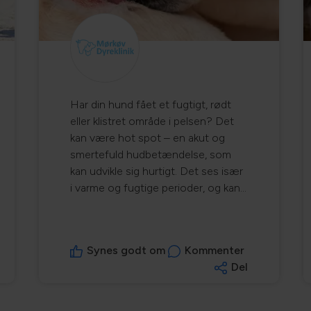
Har din hund fået et fugtigt, rødt
eller klistret område i pelsen? Det
kan være hot spot – en akut og
smertefuld hudbetændelse, som
kan udvikle sig hurtigt. Det ses især
i varme og fugtige perioder, og kan
blandt andet opstå efter badning,
kløe, parasitter eller fugt i en tæt
pels. Læs mere om hot spot hos
Synes godt om
Kommenter
hunde her:
Del
https://www.netdyredoktor.dk/hund/sygdomslek
spot/