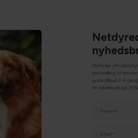
ma/ghi/genoptraening/
Netdyre
nyhedsb
Nyheder om kæledyr
behandling Vi sender 
gode tilbud 2-4 gan
en rabatkode på 10%