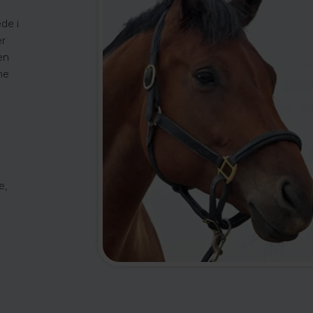
ede i
er
en
ne
e,