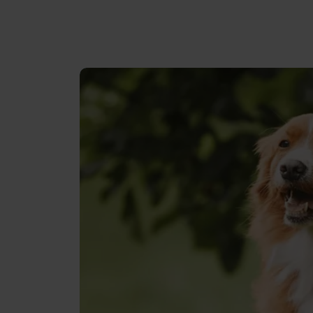
konkret genoptræningsplan, som
du kan benytte dig af via linket her:
https://www.netdyredoktor.dk/hest/te