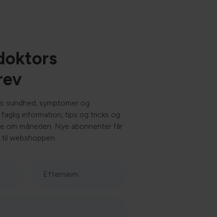
sommermånederne!
https://www.netdyredoktor.dk/kat/sygdomsleksikon/n/ned
doktors
rev
s sundhed, symptomer og
faglig information, tips og tricks og
ge om måneden. Nye abonnenter får
 til webshoppen.