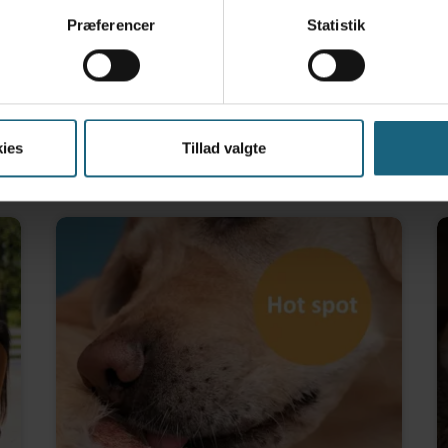
Præferencer
Statistik
ook
ies
Tillad valgte