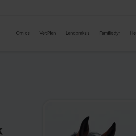
Om os
VetPlan
Landpraksis
Familiedyr
He
k