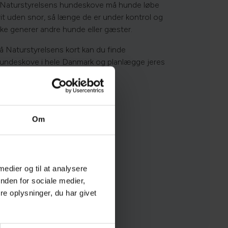
 Naturstyrelsens hundeskove må hunde løbe
rit uden snor, så længe de er under kontrol og
kke generer andre hunde eller gæster.
å Naturstyrelsens kort kan du finde
undeskove i hele Danmark og planlægge jeres
æste tur.
Om
Se kortet her
 medier og til at analysere
nden for sociale medier,
e oplysninger, du har givet