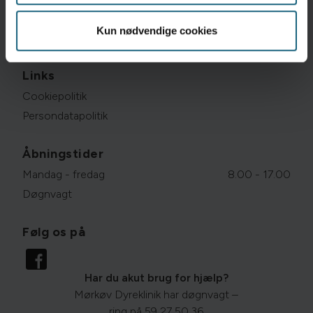
info@morkovdyreklinik.dk
Kun nødvendige cookies
CVR: 32 27 92 87
Links
Cookiepolitik
Persondatapolitik
Åbningstider
Mandag - fredag
8.00 - 17.00
Døgnvagt
Følg os på
Har du akut brug for hjælp?
Mørkøv Dyreklinik har døgnvagt –
ring på
59 27 50 36