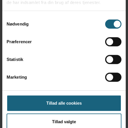
de har indsamlet fra din brug af deres tjenester.
Samtykkevalg
Nødvendig
Præferencer
Jeg accepterer vilkår og betingelser beskrevet i
privatlivspolitikken
Statistik
Marketing
Tillad alle cookies
Mørkøv Dyreklinik
Holbækvej 173, 4440 Mørkøv
Tillad valgte
59 27 50 36