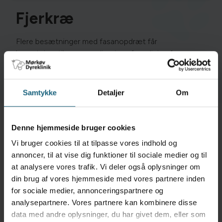
Fjerkræ
Flere besætninger med fasanopdræt får
besætningstilsyn og ordinering af medicin på
baggrund af bl.a. obduktion og
laboratorieundersøgelser.
Hobbyavlere med fjerkræ
kan tilbydes rådgivning.
Samtykke
Detaljer
Om
Denne hjemmeside bruger cookies
Vi bruger cookies til at tilpasse vores indhold og
Netdyredoktors nyhedsbrev
annoncer, til at vise dig funktioner til sociale medier og til
at analysere vores trafik. Vi deler også oplysninger om
Nyheder om kæledyrs sundhed, symptomer og
din brug af vores hjemmeside med vores partnere inden
behandling Vi sender faglig information, tips og tricks
for sociale medier, annonceringspartnere og
og gode tilbud 2-4 gange om måneden. Nye
analysepartnere. Vores partnere kan kombinere disse
abonnenter får en rabatkode på 10% til webshoppen.
data med andre oplysninger, du har givet dem, eller som