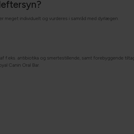
deftersyn?
 meget individuelt og vurderes i samråd med dyrlægen.
f f.eks. antibiotika og smertestillende, samt forebyggende tilt
al Canin Oral Bar.