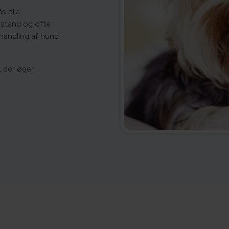
 bl.a.
stand og ofte
handling af hund
, der øger