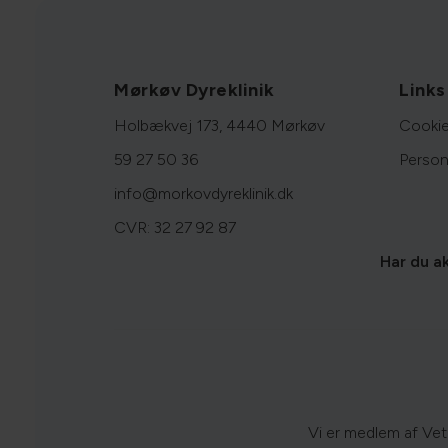
Mørkøv Dyreklinik
Links
Holbækvej 173, 4440 Mørkøv
Cookie
59 27 50 36
Person
info@morkovdyreklinik.dk
CVR: 32 27 92 87
Har du a
Vi er medlem af VetF