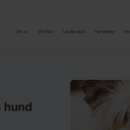
Om os
VetPlan
Landpraksis
Familiedyr
He
s hund