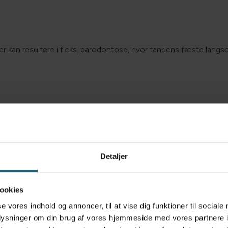
kan resultere i f.eks. parodontose, hvor tandens fæste langso
ller ligefrem tandbylder og der er risiko for en spredning af bak
n tandbehandling af hund eller kat.
Detaljer
ookies
se vores indhold og annoncer, til at vise dig funktioner til sociale
telidelse kaldet TR (Tandresorptioner), hvor tanden populært sa
oplysninger om din brug af vores hjemmeside med vores partnere i
die på tandkronen.