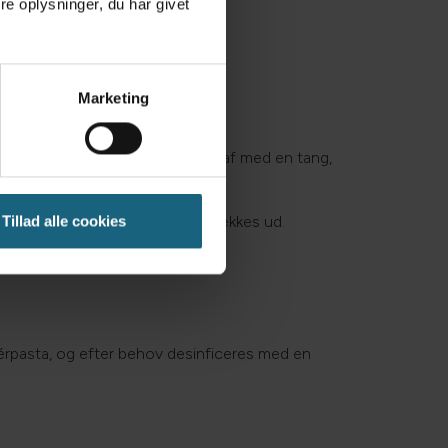
e oplysninger, du har givet
Marketing
Store stykker tandsten knækkes af med en tang,
bage. Eventuelle løse tænder trækkes ud.
Tillad alle cookies
lérpasta, og efter behov desinficeres med en