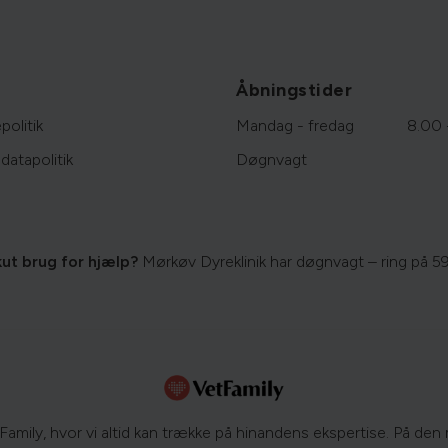
Åbningstider
politik
Mandag - fredag
8.00 
datapolitik
Døgnvagt
kut brug for hjælp?
Mørkøv Dyreklinik har døgnvagt – ring på
59
amily, hvor vi altid kan trække på hinandens ekspertise. På den m