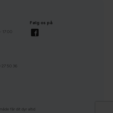
Følg os på
- 17.00
 27 50 36
åde får dit dyr altid