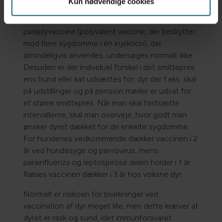
Kun nødvendige cookies
generelt lavere hos unge og gamle dyr, syge dyr,
drægtige og diegivende dyr. Effekten af den
paraplyvaccine (polyvalent vaccine, der beskytter
mod flere sygdomme i én injektion), der
almindeligvis anvendes, undersøges normalt ikke.
Desuden er der individuel forskel i det smittepres
ens hund eller kat udsættes for; dyr der f.eks. skal
på udstillinger og på pension møder er udsat for
et større smittepres. Når man skal fastsætte
intervallerne, skal man overveje, hvor godt man
ønsker dyret dækket for de enkelte sygdomme.
For hundenes vedkommende dækker vaccinen i 2
år ved hundesyge og parvovirus, mens
parainfluenza og leptospirose delen holder i 1 år.
Rabies vaccinen dækker i 3 år hos voksne dyr.
Normalt er risikoen for bivirkninger ved
vaccination af dyr meget lille, men dette kræver at
dyret er rask og sund, idet immunforsvaret