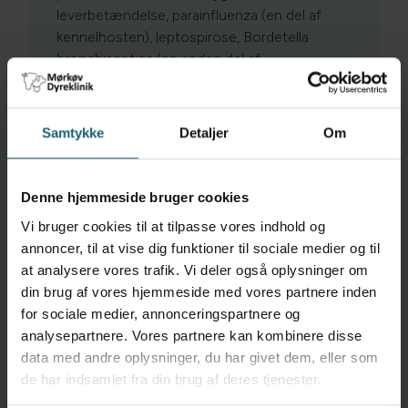
leverbetændelse, parainfluenza (en del af
kennelhosten), leptospirose, Bordetella
bronchiseptica (en anden del af
kennelhosten) samt rabies (hundegalskab).
Kattene kan til gengæld vaccineres for
Samtykke
Detaljer
Om
kattesyge, katteinfluenza, chlamydia,
katteleukæmi samt rabies.
Vaccinerne kan aldrig yde 100% garanti for
Denne hjemmeside bruger cookies
ingen sygdomsudbrud, men vil gøre at f.eks.
Vi bruger cookies til at tilpasse vores indhold og
parvovirusdiarré forløber mere ukritisk og
annoncer, til at vise dig funktioner til sociale medier og til
uden en dødelig udgang som det kan være
at analysere vores trafik. Vi deler også oplysninger om
tilfældet hos ikke-vaccinerede hunde.
din brug af vores hjemmeside med vores partnere inden
for sociale medier, annonceringspartnere og
analysepartnere. Vores partnere kan kombinere disse
data med andre oplysninger, du har givet dem, eller som
de har indsamlet fra din brug af deres tjenester.
Det optimale vaccinationsprogram afhænger af