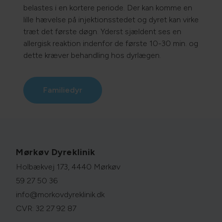
belastes i en kortere periode. Der kan komme en
lille hævelse på injektionsstedet og dyret kan virke
træt det første døgn. Yderst sjældent ses en
allergisk reaktion indenfor de første 10-30 min. og
dette kræver behandling hos dyrlægen.​
Familiedyr
Mørkøv Dyreklinik
Holbækvej 173, 4440 Mørkøv
59 27 50 36
info@morkovdyreklinik.dk
CVR: 32 27 92 87