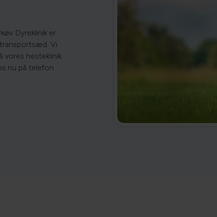
øv Dyreklinik er
/transportsæd. Vi
å vores hesteklinik
os nu på telefon