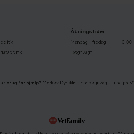
Åbningstider
politik
Mandag - fredag
8.00 
datapolitik
Døgnvagt
kut brug for hjælp?
Mørkøv Dyreklinik har døgnvagt – ring på
59
amily, hvor vi altid kan trække på hinandens ekspertise. På den m