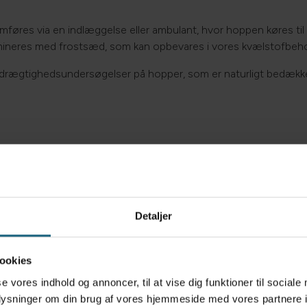
mføres via en indlæggelse eller ambulant, hvor hoppen køres til 
emineres med frostsæd, som kan opbevares i vores kvælstofbeh
r/drægtighedsundersøgelser på hopper, som er naturligt bedække
Detaljer
ookies
Vi kommer gerne ud til
se vores indhold og annoncer, til at vise dig funktioner til sociale
et en god ide som
Hvis du ønsker en insem
oplysninger om din brug af vores hjemmeside med vores partnere i