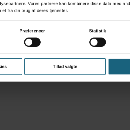
nst samt hvor lang tid,
op med en follikenkontro
ysepartnere. Vores partnere kan kombinere disse data med andr
den, kan du med stor
om det er tid til at best
et fra din brug af deres tjenester.
 at kontrollere, at
hoppeejeren selv for den
 findes bakterier, skal
klinikken, sørger vi for 
inering/bedækning
klar til at komme hjem.
Præferencer
Statistik
hver dag, enten alene e
ønske. Hopperne er ops
moderen skylles med
kraftfoder. Eget foder k
te skal ske i en brunst,
rolprøve inden
ies
Tillad valgte
Se priser for inse