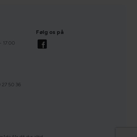
Følg os på
- 17.00
 27 50 36
åde får dit dyr altid