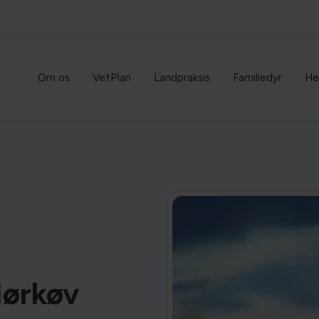
Om os
VetPlan
Landpraksis
Familiedyr
He
Mørkøv