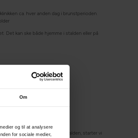
klinikken ca. hver anden dag i brunstperioden.
older
t. Det kan ske både hjemme i stalden eller på
Om
 din hest
 medier og til at analysere
inering gennemført hjemme i stalden, starter vi
nden for sociale medier,