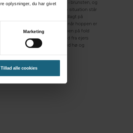
l for at se, hvor langt hoppen er i brunsten, og
e oplysninger, du har givet
ille sæd fra hingsteholder. I denne situation står
ne bestilling. Hvis hoppen er indlagt på
det hele, og ringer til hoppeejeren, når hoppen er
 Under indlæggelsen kommer hoppen på fold
Marketing
ller sammen med andre hopper, ud fra ejers
taldet i spåneboks og fodres med hø og
an evt. medbringes.
Tillad alle cookies
minering