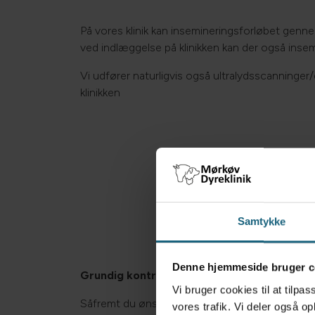
På vores klinik kan insemineringsforløbet genne
ved indlæggelse på klinikken kan der også ins
Vi udfører naturligvis også ultralydsscanninge
klinikken
Samtykke
Denne hjemmeside bruger c
Grundig kontrol for bakterier
Vi bruger cookies til at tilpas
Såfremt du ønsker din hoppe insemineret, er d
vores trafik. Vi deler også 