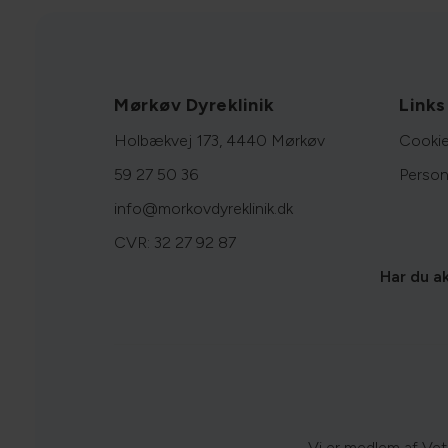
Mørkøv Dyreklinik
Links
Holbækvej 173, 4440 Mørkøv
Cookie
59 27 50 36
Person
info@morkovdyreklinik.dk
CVR: 32 27 92 87
Har du a
Vi er medlem af VetF