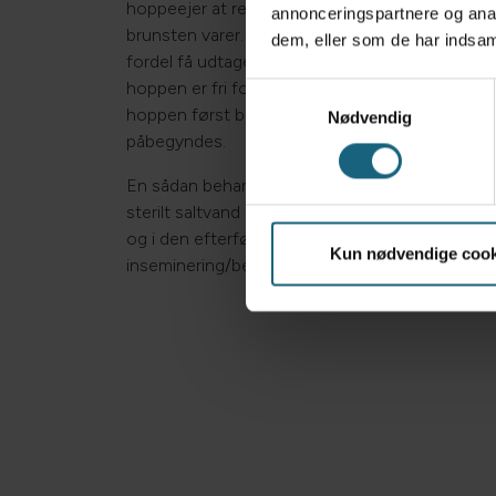
hoppeejer at registrere, hvornår hoppen er i bru
annonceringspartnere og anal
brunsten varer. Hvis hoppen ikke har føl ved si
dem, eller som de har indsaml
fordel få udtaget en biopsi eller svaberprøve for
hoppen er fri for bakterier i livmoderen. Hvis der
Samtykkevalg
hoppen først behandles for dette inden insem
Nødvendig
påbegyndes.
En sådan behandling foregår typisk ved, at liv
sterilt saltvand og antibiotika 3 dage i træk. Det
og i den efterfølgende brunst udtages en kont
Kun nødvendige cook
inseminering/bedækning.